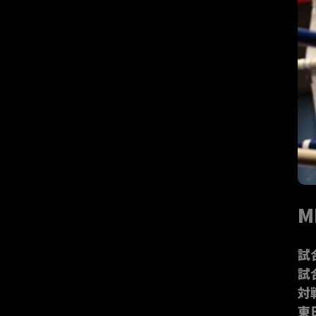
M
試
試
対
東