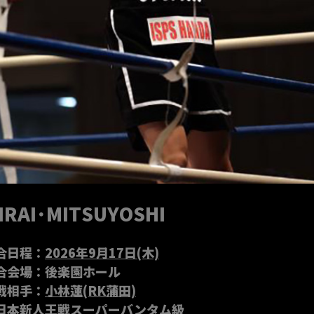
I
R
A
I
･
M
I
T
S
U
Y
O
S
H
I
合日程：
2026年9月17日(木)
合会場：後楽園ホール
戦相手：
小林蓮(RK蒲田)
日本新人王戦スーパーバンタム級