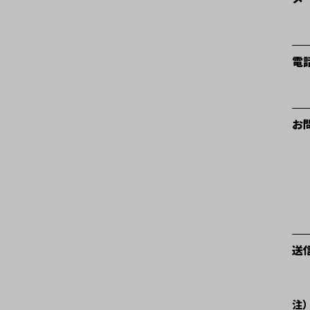
電
お
送
注