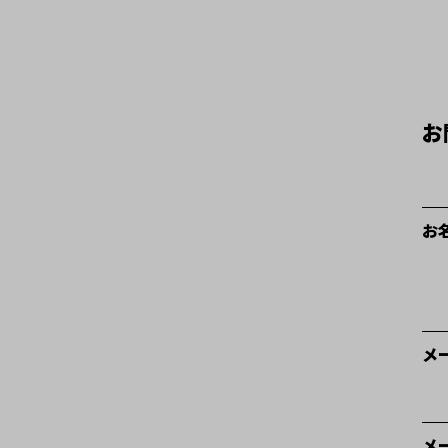
お
お
メ
メ